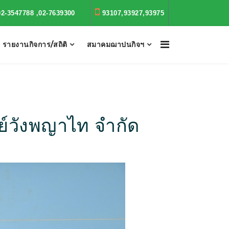
02-3547788 ,02-7639300
93107,93927,93975
รายงานกิจการ/สถิติ
สมาคมฌาปนกิจฯ
ย์วังพญาไท จำกัด